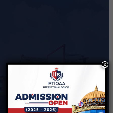
X
Coming Soon