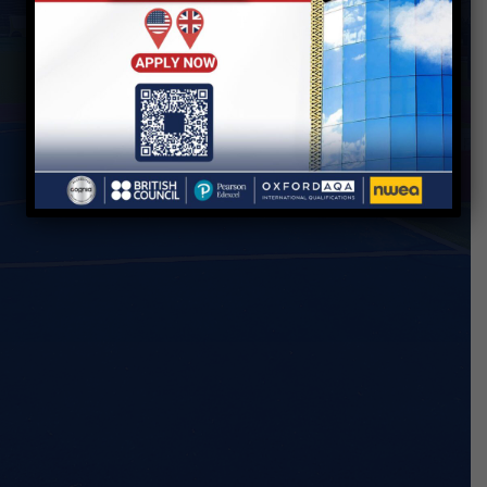
Mit Khaqan,Shebin El-kom, Menofia
info@irtiqaa.edu.eg
01070918860